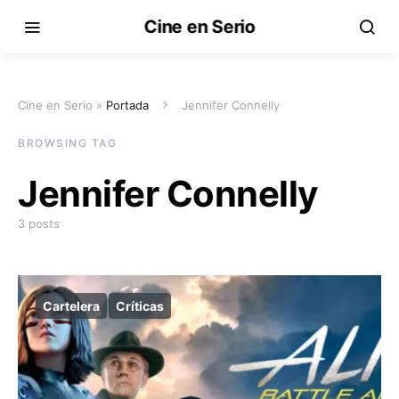
Cine en Serio
Cine en Serio »
Portada
Jennifer Connelly
BROWSING TAG
Jennifer Connelly
3 posts
Cartelera
Críticas