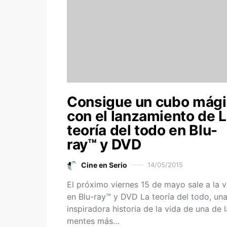
Consigue un cubo mág
con el lanzamiento de 
teoría del todo en Blu-
ray™ y DVD
Cine en Serio
14/05/2015
El próximo viernes 15 de mayo sale a la 
en Blu-ray™ y DVD La teoría del todo, un
inspiradora historia de la vida de una de 
mentes más…