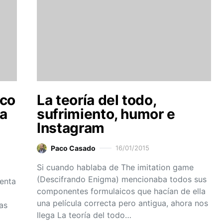
ico
La teoría del todo,
La
sufrimiento, humor e
Instagram
Paco Casado
16/01/2015
Si cuando hablaba de The imitation game
(Descifrando Enigma) mencionaba todos sus
venta
componentes formulaicos que hacían de ella
a
una película correcta pero antigua, ahora nos
las
llega La teoría del todo…