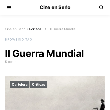
Cine en Serio
Cine en Serio »
Portada
II Guerra Mundial
BROWSING TAG
II Guerra Mundial
5 posts
Cartelera
Críticas