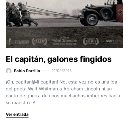
El capitán, galones fingidos
Pablo Parrilla
21/09/2018
¡Oh, capitán!¡Mi capitán! No, esta vez no es una loa
del poeta Walt Whitman a Abraham Lincoln ni un
canto de guerra de unos muchachos imberbes hacía
su maestro. A…
Ver entrada