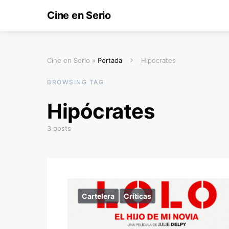
Cine en Serio
Cine en Serio »
Portada
Hipócrates
BROWSING TAG
Hipócrates
3 posts
Cartelera
Críticas