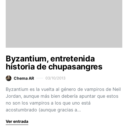
Byzantium, entretenida
historia de chupasangres
Chema AR
03/10/2013
Byzantium es la vuelta al género de vampiros de Neil
Jordan, aunque más bien debería apuntar que estos
no son los vampiros a los que uno está
acostumbrado (aunque gracias a…
Ver entrada