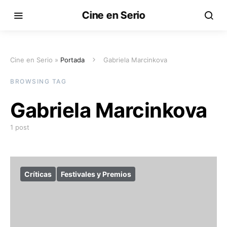
Cine en Serio
Cine en Serio »
Portada
Gabriela Marcinkova
BROWSING TAG
Gabriela Marcinkova
1 post
Críticas
Festivales y Premios