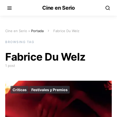
Cine en Serio
Cine en Serio »
Portada
Fabrice Du Welz
BROWSING TAG
Fabrice Du Welz
1 post
Críticas
Festivales y Premios