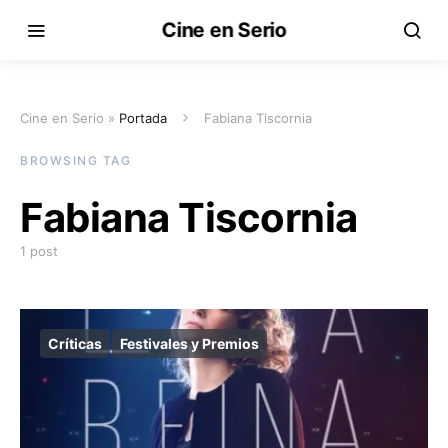
Cine en Serio
Cine en Serio »
Portada
Fabiana Tiscornia
BROWSING TAG
Fabiana Tiscornia
1 post
Críticas
Festivales y Premios