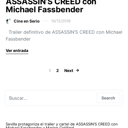
ASSASSIN’S CREED con
Michael Fassbender
Cine en Serio
10/12/2016
Trailer definitivo de ASSASSIN’S CREED con Michael
Fassbender
Ver entrada
Paginación de
1
2
Next
Search for:
Search
Sevilla protagoniza el trailer y cartel de ASSASSIN’S CREED con
Michael Fassbender y Marion Cotillard