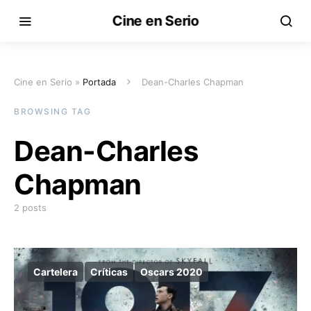
Cine en Serio
Cine en Serio »
Portada
Dean-Charles Chapman
BROWSING TAG
Dean-Charles
Chapman
2 posts
Cartelera
Críticas
Oscars 2020