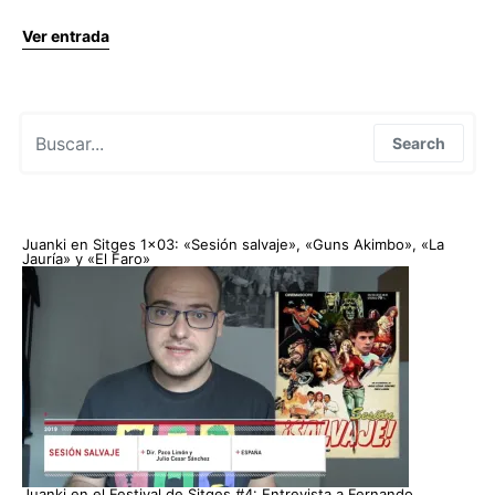
Ver entrada
Search for:
Search
Juanki en Sitges 1×03: «Sesión salvaje», «Guns Akimbo», «La
Jauría» y «El Faro»
Juanki en el Festival de Sitges #4: Entrevista a Fernando