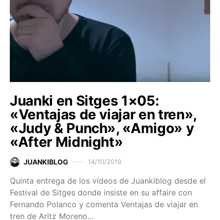
Juanki en Sitges 1×05:
«Ventajas de viajar en tren»,
«Judy & Punch», «Amigo» y
«After Midnight»
JUANKIBLOG
14/10/2019
Quinta entrega de los vídeos de Juankiblog desde el
Festival de Sitges donde insiste en su affaire con
Fernando Polanco y comenta Ventajas de viajar en
tren de Aritz Moreno…