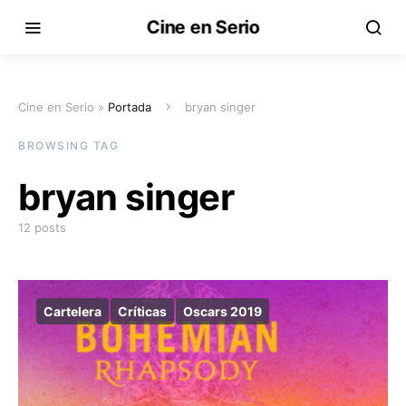
Cine en Serio
Cine en Serio »
Portada
bryan singer
BROWSING TAG
bryan singer
12 posts
Cartelera
Críticas
Oscars 2019