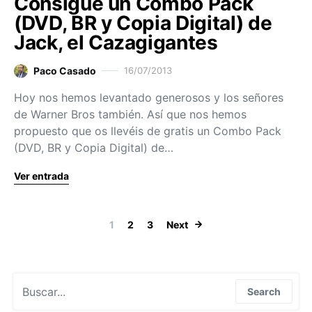
Consigue un Combo Pack
(DVD, BR y Copia Digital) de
Jack, el Cazagigantes
Paco Casado
16/07/2013
Hoy nos hemos levantado generosos y los señores
de Warner Bros también. Así que nos hemos
propuesto que os llevéis de gratis un Combo Pack
(DVD, BR y Copia Digital) de…
Ver entrada
Paginación de
1
2
3
Next
Search for:
Search