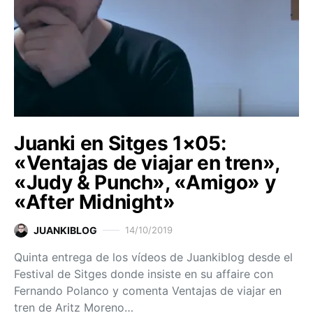
Juanki en Sitges 1×05:
«Ventajas de viajar en tren»,
«Judy & Punch», «Amigo» y
«After Midnight»
JUANKIBLOG
14/10/2019
Quinta entrega de los vídeos de Juankiblog desde el
Festival de Sitges donde insiste en su affaire con
Fernando Polanco y comenta Ventajas de viajar en
tren de Aritz Moreno…