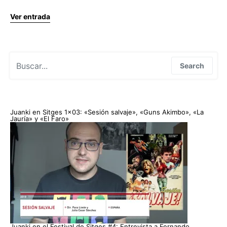
Ver entrada
Search for:
Search
Juanki en Sitges 1×03: «Sesión salvaje», «Guns Akimbo», «La
Jauría» y «El Faro»
Juanki en el Festival de Sitges #4: Entrevista a Fernando