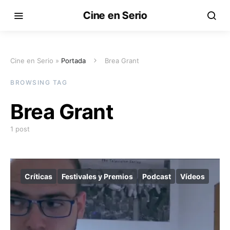
Cine en Serio
Cine en Serio »
Portada
Brea Grant
BROWSING TAG
Brea Grant
1 post
Críticas
Festivales y Premios
Podcast
Vídeos