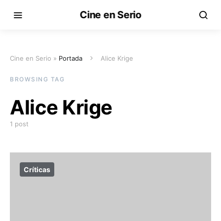
Cine en Serio
Cine en Serio »
Portada
Alice Krige
BROWSING TAG
Alice Krige
1 post
Críticas