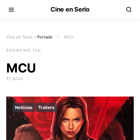
Cine en Serio
Cine en Serio »
Portada
MCU
BROWSING TAG
MCU
57 posts
Noticias
Trailers