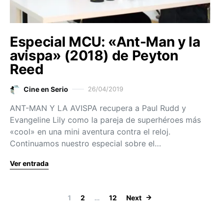
Especial MCU: «Ant-Man y la
avispa» (2018) de Peyton
Reed
Cine en Serio
26/04/2019
ANT-MAN Y LA AVISPA recupera a Paul Rudd y
Evangeline Lily como la pareja de superhéroes más
«cool» en una mini aventura contra el reloj.
Continuamos nuestro especial sobre el…
Ver entrada
Paginación de
1
2
…
12
Next