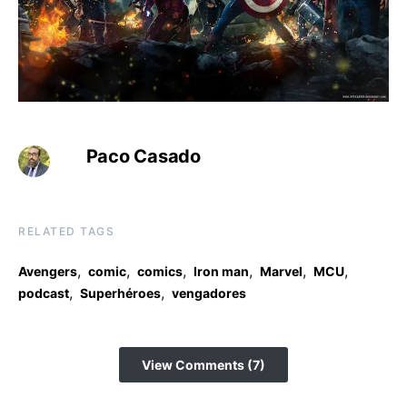
Paco Casado
RELATED TAGS
,
,
,
,
,
,
Avengers
comic
comics
Iron man
Marvel
MCU
,
,
podcast
Superhéroes
vengadores
View Comments (7)