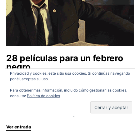
28 películas para un febrero
negro
Privacidad y cookies: este sitio usa cookies. Si continúas navegando
por él, aceptas su uso.
Cine en Serio
01/02/2018
Para obtener más información, incluido cómo gestionar las cookies,
Este mes se estrena Black Panther la primer película
consulta:
Política de cookies
de Marvel con un reparto mayoritariamente negro.
Además, de forma muy inteligente, lo han hecho
coincidir con el Black History Month…
Ver entrada