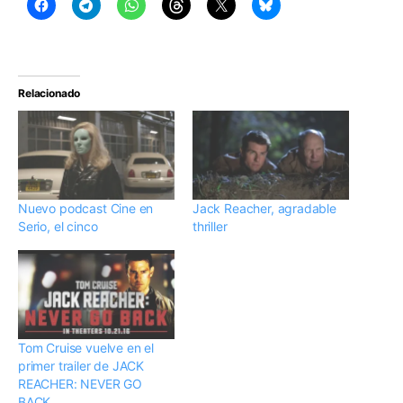
Relacionado
Nuevo podcast Cine en
Jack Reacher, agradable
Serio, el cinco
thriller
Tom Cruise vuelve en el
primer trailer de JACK
REACHER: NEVER GO
BACK