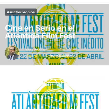
Asuntos propios
Cine en Serio en el
Atlantida Film Fest
Paco Casado
19/03/2013
No comments